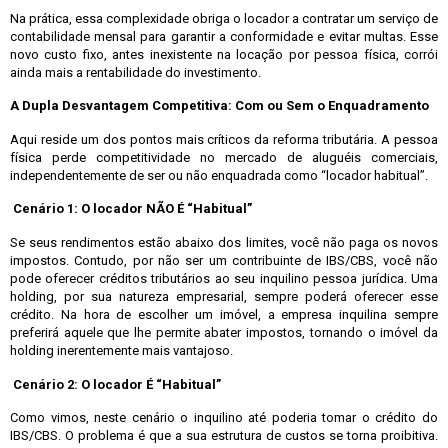
Na prática, essa complexidade obriga o locador a contratar um serviço de
contabilidade mensal para garantir a conformidade e evitar multas. Esse
novo custo fixo, antes inexistente na locação por pessoa física, corrói
ainda mais a rentabilidade do investimento.
A Dupla Desvantagem Competitiva: Com ou Sem o Enquadramento
Aqui reside um dos pontos mais críticos da reforma tributária. A pessoa
física perde competitividade no mercado de aluguéis comerciais,
independentemente de ser ou não enquadrada como “locador habitual”.
Cenário 1: O locador NÃO É “Habitual”
Se seus rendimentos estão abaixo dos limites, você não paga os novos
impostos. Contudo, por não ser um contribuinte de IBS/CBS, você não
pode oferecer créditos tributários ao seu inquilino pessoa jurídica. Uma
holding, por sua natureza empresarial, sempre poderá oferecer esse
crédito. Na hora de escolher um imóvel, a empresa inquilina sempre
preferirá aquele que lhe permite abater impostos, tornando o imóvel da
holding inerentemente mais vantajoso.
Cenário 2: O locador É “Habitual”
Como vimos, neste cenário o inquilino até poderia tomar o crédito do
IBS/CBS. O problema é que a sua estrutura de custos se torna proibitiva.