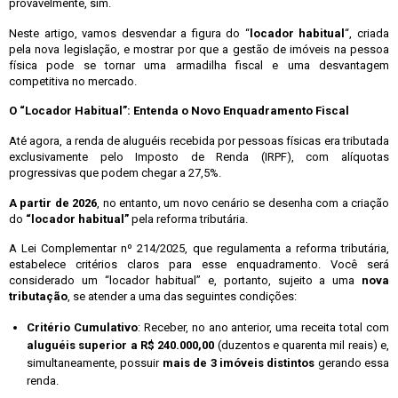
provavelmente, sim.
Neste artigo, vamos desvendar a figura do “
locador habitual
“, criada
pela nova legislação, e mostrar por que a gestão de imóveis na pessoa
física pode se tornar uma armadilha fiscal e uma desvantagem
competitiva no mercado.
O “Locador Habitual”: Entenda o Novo Enquadramento Fiscal
Até agora, a renda de aluguéis recebida por pessoas físicas era tributada
exclusivamente pelo Imposto de Renda (IRPF), com alíquotas
progressivas que podem chegar a 27,5%.
A partir de 2026
, no entanto, um novo cenário se desenha com a criação
do
“locador habitual”
pela reforma tributária.
A Lei Complementar nº 214/2025, que regulamenta a reforma tributária,
estabelece critérios claros para esse enquadramento. Você será
considerado um “locador habitual” e, portanto, sujeito a uma
nova
tributação
, se atender a uma das seguintes condições:
Critério Cumulativo
: Receber, no ano anterior, uma receita total com
aluguéis superior a R$ 240.000,00
(duzentos e quarenta mil reais) e,
simultaneamente, possuir
mais de 3 imóveis distintos
gerando essa
renda.