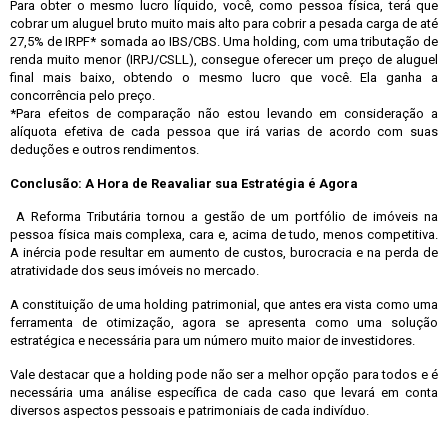
Para obter o mesmo lucro líquido, você, como pessoa física, terá que
cobrar um aluguel bruto muito mais alto para cobrir a pesada carga de até
27,5% de IRPF* somada ao IBS/CBS. Uma holding, com uma tributação de
renda muito menor (IRPJ/CSLL), consegue oferecer um preço de aluguel
final mais baixo, obtendo o mesmo lucro que você. Ela ganha a
concorrência pelo preço.
*Para efeitos de comparação não estou levando em consideração a
alíquota efetiva de cada pessoa que irá varias de acordo com suas
deduções e outros rendimentos.
Conclusão: A Hora de Reavaliar sua Estratégia é Agora
A Reforma Tributária tornou a gestão de um portfólio de imóveis na
pessoa física mais complexa, cara e, acima de tudo, menos competitiva.
A inércia pode resultar em aumento de custos, burocracia e na perda de
atratividade dos seus imóveis no mercado.
A constituição de uma holding patrimonial, que antes era vista como uma
ferramenta de otimização, agora se apresenta como uma solução
estratégica e necessária para um número muito maior de investidores.
Vale destacar que a holding pode não ser a melhor opção para todos e é
necessária uma análise específica de cada caso que levará em conta
diversos aspectos pessoais e patrimoniais de cada indivíduo.